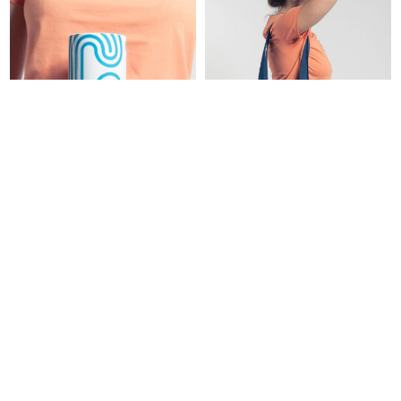
Mug blanc/bleu
Tote bag denim
14,00
€
18,00
€