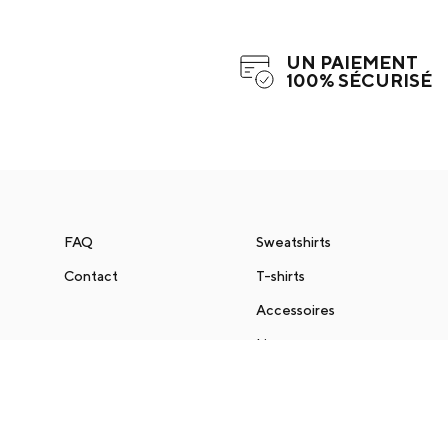
UN PAIEMENT
100% SÉCURISÉ
FAQ
Sweatshirts
Contact
T-shirts
Accessoires
Livres
Site institutionnel de la Cite internationale
Citescope l’agenda des événements