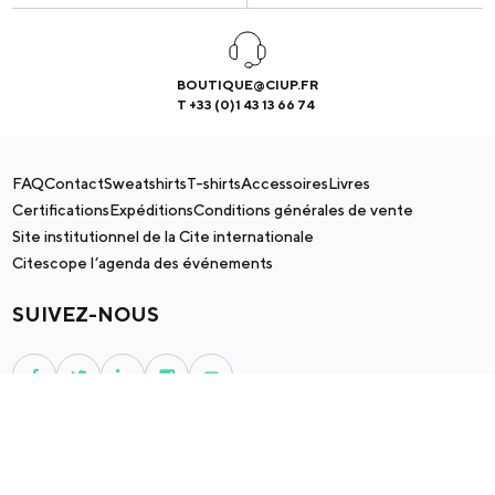
BOUTIQUE@CIUP.FR
T +33 (0)1 43 13 66 74
FAQ
Contact
Sweatshirts
T-shirts
Accessoires
Livres
Certifications
Expéditions
Conditions générales de vente
Site institutionnel de la Cite internationale
Citescope l’agenda des événements
SUIVEZ-NOUS
© 2026 CIUP |
Mentions légales
|
Protection des données
|
CGU
|
Gestion