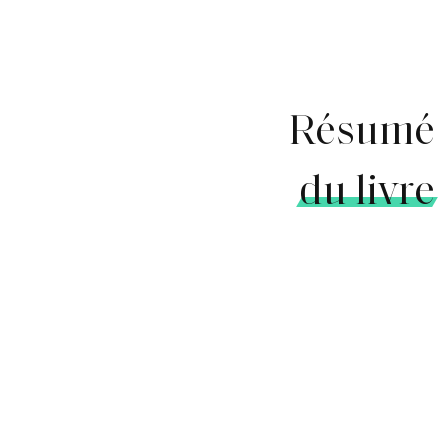
Résumé
du livre