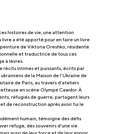
es histoires de vie, une attention
livre a été apporté pour en faire un livre
 peinture de Viktoria Oreshko, résidente
sionnelle et traductrice de tous ces
e à lèvres.
e récits intimes et puissants, écrits par
ukrainiens de la Maison de l'Ukraine de
itaire de Paris, au travers d'ateliers
a metteuse en scène Olympe Cawdor. À
dents, réfugiés de guerre, partagent leurs
 et de reconstruction après avoir fui le
dément humain, témoigne des défis
uver refuge, des souvenirs d'une vie
is aussi de leur force et de leur espoir