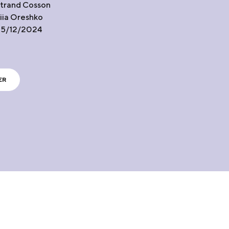
rtrand Cosson
riia Oreshko
 15/12/2024
ER