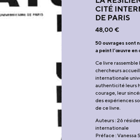
LA RÉSILIE
CITÉ INTE
DE PARIS
48,00
€
50
ouvrages sont n
a peint l’œuvre en 
Ce livre rassemble 
chercheurs accueill
internationale unive
authenticité leurs h
courage, leur sincé
des expériences so
de ce livre.
Auteurs : 26 réside
internationale
Préface : Vanessa 