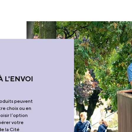
À L'ENVOI
produits peuvent
tre choix ou en
oisir l’option
pérer votre
e la Cité